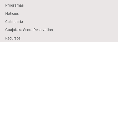
Programas
Noticias
Calendario
Guajataka Scout Reservation
Recursos
Puerto Rico Scout Shop
Donar
Contact Us
Empleos
Becas
Alumni
SÍGUENOS EN LAS REDES