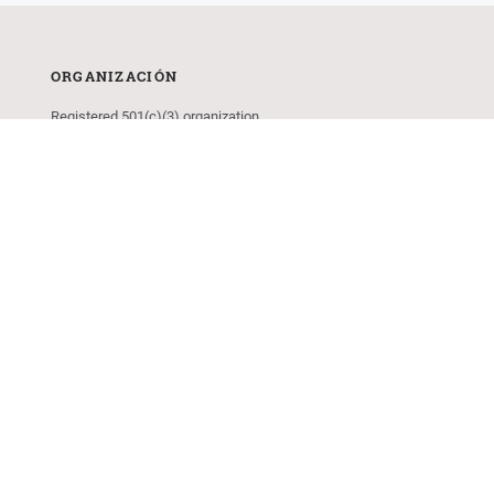
ORGANIZACIÓN
Registered 501(c)(3) organization
EIN: 66-0201809
Act 60 Charitable Contribution Entity
CFC 77440