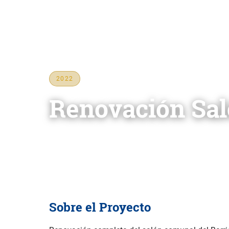
Puerto Rico Council
›
Proyectos Eagle Scout
›
Renovación Salón
2022
Renovación Sa
Tropa 14 — Guaynabo
Sobre el Proyecto