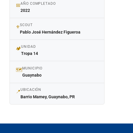
AÑO COMPLETADO
📅
2022
SCOUT
⚜️
Pablo José Hernández Figueroa
UNIDAD
🏕️
Tropa 14
MUNICIPIO
🗺️
Guaynabo
UBICACIÓN
📍
Barrio Mamey, Guaynabo, PR